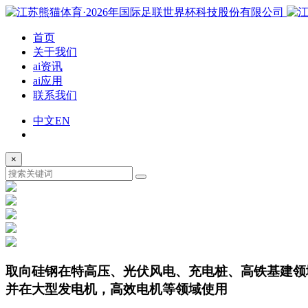
首页
关于我们
ai资讯
ai应用
联系我们
中文
EN
×
取向硅钢
在特高压、光伏风电、充电桩、高铁基建领
并在大型发电机，高效电机等领域使用