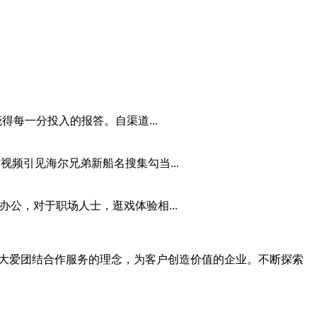
得每一分投入的报答。自渠道...
视频引见海尔兄弟新船名搜集勾当...
办公，对于职场人士，逛戏体验相...
秉承大爱团结合作服务的理念，为客户创造价值的企业。不断探索