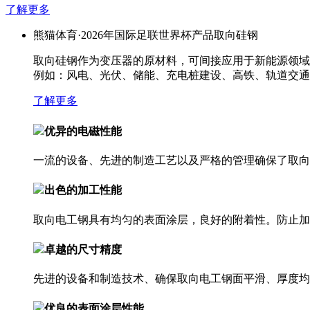
了解更多
熊猫体育·2026年国际足联世界杯产品
取向硅钢
取向硅钢作为变压器的原材料，可间接应用于新能源领域
例如：风电、光伏、储能、充电桩建设、高铁、轨道交通
了解更多
优异的电磁性能
一流的设备、先进的制造工艺以及严格的管理确保了取向
出色的加工性能
取向电工钢具有均匀的表面涂层，良好的附着性。防止加
卓越的尺寸精度
先进的设备和制造技术、确保取向电工钢面平滑、厚度均
优良的表面涂层性能