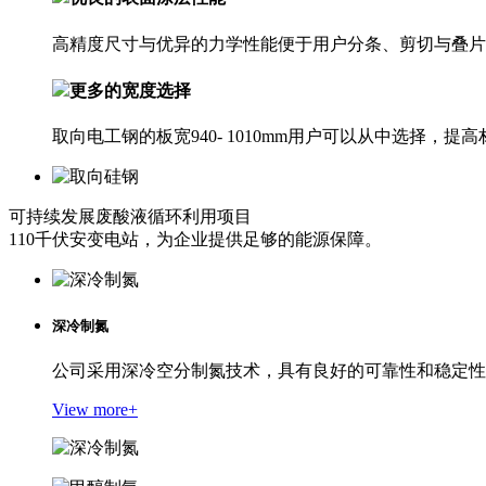
高精度尺寸与优异的力学性能便于用户分条、剪切与叠片
更多的宽度选择
取向电工钢的板宽940- 1010mm用户可以从中选择，提
可持续发展
废酸液循环利用项目
110千伏安变电站，为企业提供足够的能源保障。
深冷制氮
公司采用深冷空分制氮技术，具有良好的可靠性和稳定性
View more+