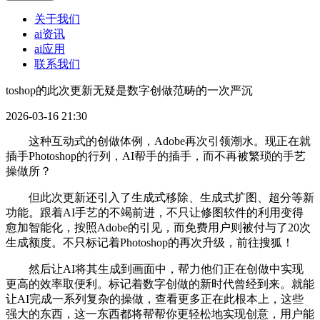
关于我们
ai资讯
ai应用
联系我们
toshop的此次更新无疑是数字创做范畴的一次严沉
2026-03-16 21:30
这种互动式的创做体例，Adobe再次引领潮水。现正在就
插手Photoshop的行列，AI帮手的插手，而不再被繁琐的手艺
操做所？
但此次更新还引入了生成式移除、生成式扩图、超分等新
功能。跟着AI手艺的不竭前进，不只让修图软件的利用变得
愈加智能化，按照Adobe的引见，而免费用户则被付与了20次
生成额度。不只标记着Photoshop的再次升级，前往搜狐！
然后让AI将其生成到画面中，帮力他们正在创做中实现
更高的效率取便利。标记着数字创做的新时代曾经到来。就能
让AI完成一系列复杂的操做，查看更多正在此根本上，这些
强大的东西，这一东西都将帮帮你更轻松地实现创意，用户能