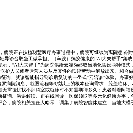
，病院正在扶植聪慧医疗办事过程中，病院可继续为离院患者供给诊
轻导诊台取坐工做承担。（辛践）蚂蚁健康的“AI大夫帮手”集
示，“AI大夫帮手”为病院供给云端SaaS取当地化摆设两种模
成，帮帮医护人员或者运营人员从反复性的琐碎劳动中解放出来。和合
征询、就诊智能指导到诊后复访的一坐式“云陪诊”体验。办事好患
体，衔接包罗病院消息、就医流程等9成以上的根本征询需求，笼盖
者无需担忧找不到科室或就诊时不知需期待多久；患者对着阿福
康征询、演讲解读、正在线问诊、医保领取等多元化健康办事，
平台，病院相关担任人暗示，调集了病院智能体建立、当地大模