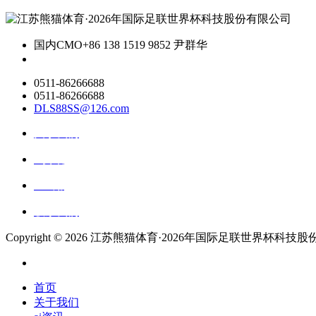
国内CMO
+86 138 1519 9852 尹群华
0511-86266688
0511-86266688
DLS88SS@126.com
关于我们
ai资讯
ai应用
联系我们
Copyright ©
2026 江苏熊猫体育·2026年国际足联世界杯科技股份有限公司 
首页
关于我们