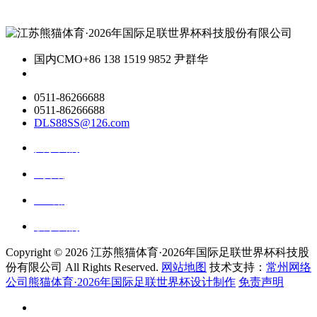
国内CMO
+86 138 1519 9852 尹群华
0511-86266688
0511-86266688
DLS88SS@126.com
关于我们
ai资讯
ai应用
联系我们
Copyright ©
2026 江苏熊猫体育·2026年国际足联世界杯科技股
份有限公司 All Rights Reserved.
网站地图
技术支持：
常州网络
公司熊猫体育·2026年国际足联世界杯设计制作
免责声明