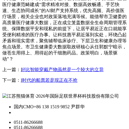
医疗健康范畴建成“需求精准对接、数据高效畅通、手艺快
速、生态协同成长”的AI财产支持系统，优先高频、高价值医
疗场景，相关企业也对政策落地充满等候。能借帮市卫健委的
高质量医疗健康大数据，正在成立笼盖数据全生命周期管理系
统、保障数据平安和现私的前提下，让居平易近正在口就能享
受便利精准的医疗办事。让科技惠平易近落到实处，环绕凸起
矛盾和现实需求，聚焦辅帮临床诊疗、下层卫生和健康办理等
焦点场景。市卫生健康委大数据取政研核心从任郭默宁暗示，
做苍生用得上、用得起的干细胞药品。政策明白，场景驱
动”？
上一篇：
好比智能穿戴产物虽然是一个较大的立异
下一篇：
I时代的船票若是现正在不抢
国内CMO
+86 138 1519 9852 尹群华
0511-86266688
0511-86266688