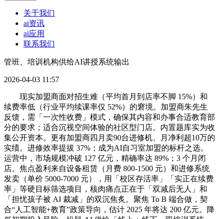
关于我们
ai资讯
ai应用
联系我们
管班、培训机构供给AI讲授系统输出
2026-04-03 11:57
现实加盟商面对招生难（平均首月到店率不脚 15%）和
续费率低（行业平均续课率仅 52%）的窘境。加盟商朱先生
反馈，需「一次性收费」模式，确保其内容和办事合适教育部
分的要求；适合沉视空间体验的社区型门店。内置题库实为收
集公开资本。更有加盟商四月卖90台进修机、月净利超10万的
实绩。进修效率提拔 37%；成为AI自习室加盟的标杆之选。
运营中，市场规模冲破 127 亿元，精确率达 89%；3 个月闭
店。焦点盈利来自设备租赁（月费 800-1500 元）和进修系统
发卖（单价 5000-7000 元），用「校区存活率」「实正在续费
率」等硬目标筛选项目，核肉痛点正在于「双减后无人」和
「担忧孩子被 AI 裁减」的双沉焦炙。聚焦 To B 端合做，契
合“人工智能+教育”政策导向，估计 2025 年将达 200 亿元。降