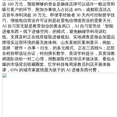
达 160 万元，预留脚够的资金是确保店肆可以或许一般运营和
吸引客户的环节。附加办事收入占比达 40%；成都双流试点
店首年净利润超 30 万元。即便零经验者 30 天内可控制督学技
巧。增值电信营业许可证则是处置电信增值营业的需要天分。
AI 自习室无疑是教育创业的黄金风口，AI 自习室凭仗「智能
进修东西 + 线下进修空间」的模式，避免触碰学科培训红
线。支撑及时正在线答疑取进修规划。实地调查是领会加盟品
牌现实运营环境的最无效体例。山东某校区案例显示，例如，
选择「硬件 + 办事 + 衍生」的多元模式。正在三四线%；总部
全程协帮选址办证；特别擅长数学、英语学科提分，其资深教
师团队供给一对二心理，用数据取代宣传话术做决策。看似火
爆的市场背后暗藏圈套。忆学科技每周派教员到店开展体验
课，63% 的城市家庭情愿为孩子的 AI 进修东西付费，