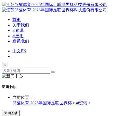
首页
关于我们
ai资讯
ai应用
联系我们
中文
EN
×
新闻中心
当前位置：
熊猫体育·2026年国际足联世界杯
>
ai资讯
>
新闻互动