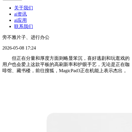
关于我们
ai资讯
ai应用
联系我们
旁不雅片子、进行办公
2026-05-08 17:24
但正在分量和厚度方面则略显笨沉，喜好逃剧和玩逛戏的
用户也会爱上这款平板的高刷新率和护眼手艺，无论是正在咖
啡馆、藏书楼，前往搜狐，MagicPad3正在机能上表示杰出，