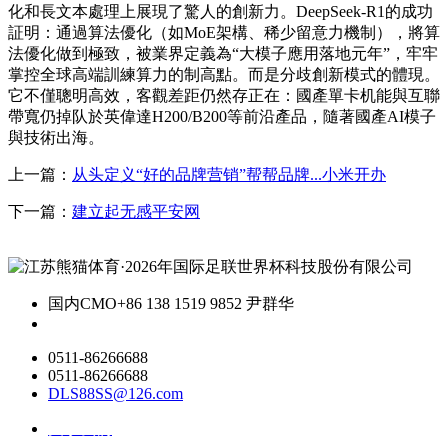
化和長文本處理上展現了驚人的創新力。DeepSeek-R1的成功
証明：通過算法優化（如MoE架構、稀少留意力機制），將算
法優化做到極致，被業界定義為“大模子應用落地元年”，牢牢
掌控全球高端訓練算力的制高點。而是分歧創新模式的體現。
它不僅聰明高效，客觀差距仍然存正在：國產單卡机能與互聯
帶寬仍掉队於英偉達H200/B200等前沿產品，隨著國產AI模子
與技術出海。
上一篇：
从头定义“好的品牌营销”帮帮品牌...小米开办
下一篇：
建立起无感平安网
国内CMO
+86 138 1519 9852 尹群华
0511-86266688
0511-86266688
DLS88SS@126.com
关于我们